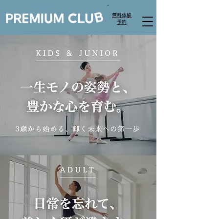
​プレミアムクラブ体操教室ダンススクール
​白金・白金高輪・麻布
無料体験
​予約