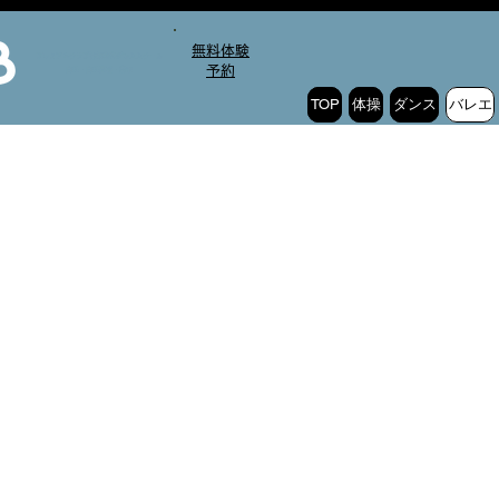
無料体験
​プレミアムクラブ体操教室ダンススクール
​予約
​白金・白金高輪・麻布
TOP
体操
ダンス
バレエ