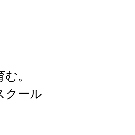
育む。
スクール