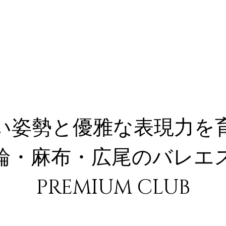
い姿勢と優雅な表現力を
輪・麻布・広尾のバレエ
PREMIUM CLUB