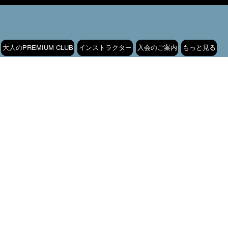
大人のPREMIUM CLUB
インストラクター
入会のご案内
もっと見る